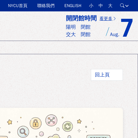
NYCU首頁
聯絡我們
ENGLISH
小
中
大
全站搜尋
7
開閉館時間
看更多
陽明
閉館
交大
閉館
Aug
.
回上頁