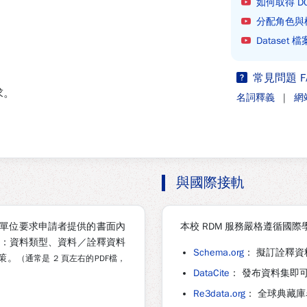
如何取得 DO
分配角色與
Dataset
常見問題 F
求。
名詞釋義
|
網
與國際接軌
）是贊助單位要求申請者提供的書面內
本校 RDM 服務嚴格遵循國
含：
資料類型、資料／詮釋資料
Schema.org
：
擬訂詮釋資
策
。
（通常是 2 頁左右的PDF檔，
DataCite
：
發布資料集即可
Re3data.org
：
全球典藏庫