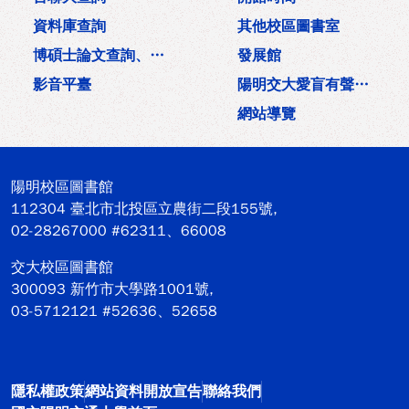
資料庫查詢
其他校區圖書室
博碩士論文查詢、上傳
發展館
影音平臺
陽明交大愛盲有聲雜誌
網站導覽
陽明校區圖書館
112304 臺北市北投區立農街二段155號,
02-28267000 #62311、66008
交大校區圖書館
300093 新竹市大學路1001號,
03-5712121 #52636、52658
回首頁
隱私權政策
網站資料開放宣告
聯絡我們