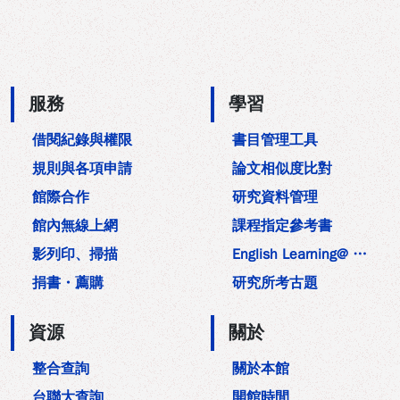
:::
服務
學習
借閱紀錄與權限
書目管理工具
規則與各項申請
論文相似度比對
館際合作
研究資料管理
館內無線上網
課程指定參考書
影列印、掃描
English Learning@ NYCU Lib
捐書・薦購
研究所考古題
資源
關於
整合查詢
關於本館
台聯大查詢
開館時間