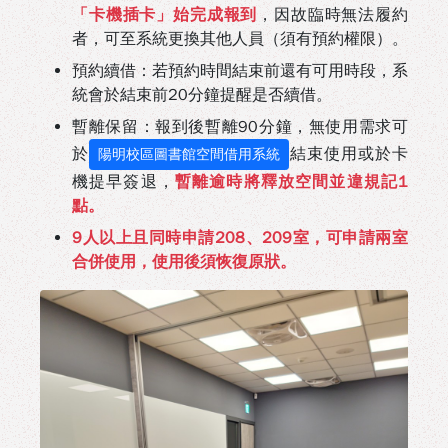
「卡機插卡」始完成報到
，因故臨時無法履約
者，可至系統更換其他人員（須有預約權限）。
預約續借：若預約時間結束前還有可用時段，系
統會於結束前20分鐘提醒是否續借。
暫離保留：報到後暫離90分鐘，無使用需求可
於
結束使用或於卡
陽明校區圖書館空間借用系統
機提早簽退，
暫離逾時將釋放空間並違規記1
點。
9人以上且同時申請208、209室，可申請兩室
合併使用，使用後須恢復原狀。