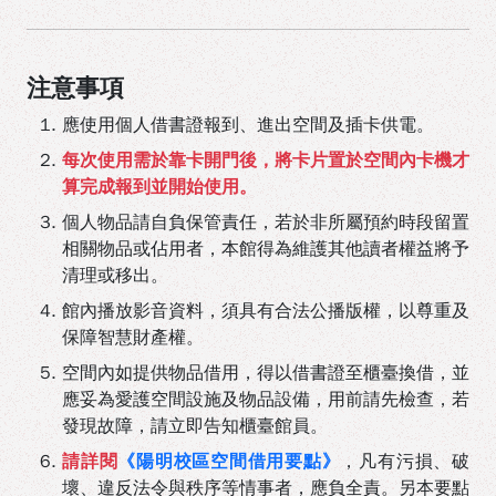
注意事項
應使用個人借書證報到、進出空間及插卡供電。
每次使用需於靠卡開門後，將卡片置於空間內卡機才
算完成報到並開始使用。
個人物品請自負保管責任，若於非所屬預約時段留置
相關物品或佔用者，本館得為維護其他讀者權益將予
清理或移出。
館內播放影音資料，須具有合法公播版權，以尊重及
保障智慧財產權。
空間內如提供物品借用，得以借書證至櫃臺換借，並
應妥為愛護空間設施及物品設備，用前請先檢查，若
發現故障，請立即告知櫃臺館員。
請詳閱
《陽明校區空間借用要點》
，凡有污損、破
壞、違反法令與秩序等情事者，應負全責。另本要點